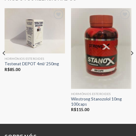
Adicionar
Adicionar
aos meus
aos meus
desejos
desejos
HORMÔNIOS ESTEROIDES
Testenat DEPOT 4ml/ 250mg
R$
85.00
HORMÔNIOS ESTEROIDES
Winstrong Stanozolol 10mg
100caps
R$
115.00