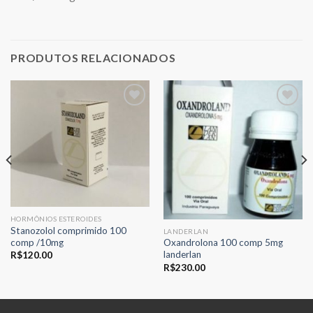
PRODUTOS RELACIONADOS
Adicionar
Adicionar
aos meus
aos meus
desejos
desejos
HORMÔNIOS ESTEROIDES
Stanozolol comprimido 100
LANDERLAN
comp /10mg
Oxandrolona 100 comp 5mg
landerlan
R$
120.00
R$
230.00