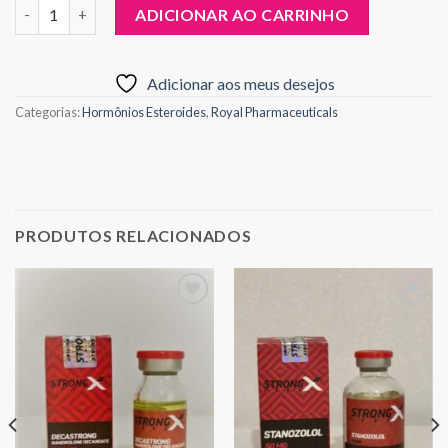
Quantidade
ADICIONAR AO CARRINHO
Adicionar aos meus desejos
Categorias:
Hormônios Esteroides
,
Royal Pharmaceuticals
PRODUTOS RELACIONADOS
Adicionar
Adicionar
aos meus
aos meus
desejos
desejos